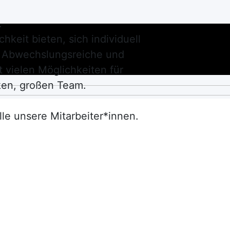
.
hkeit bieten, sich individuell
n. Abwechslungsreiche und
t vielen Möglichkeiten für
ken, großen Team.
lle unsere Mitarbeiter*innen.