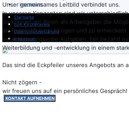
Unser gemeinsames Leitbild verbindet uns.
Impressum
In unseren Konzepten sind wir unterschiedlich
Startseite
So können wir Ihnen als Arbeitgeber die Möglic
zum Kirchenkreis
als Fachkraft einzubringen und zu entwickel
Datenschutzerklärung
verantwortungsvolle Aufgaben, fair bezahlt mi
Impressum
Weiterbildung und -entwicklung in einem star
Das sind die Eckpfeiler unseres Angebots an a
Nicht zögern -
wir freuen uns auf ein persönliches Gespräch!
KONTAKT AUFNEHMEN